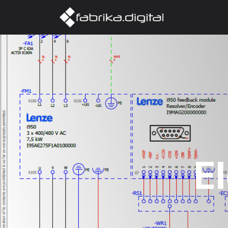
Domov
O 
E