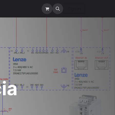
te nás
Servis
Sign in
ia