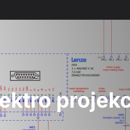
nás
Produkty
Služby
Referencie
Platform
Kontaktuj
lektro projekc