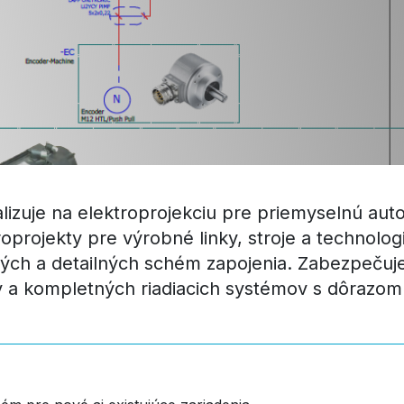
ializuje na elektroprojekciu pre priemyselnú au
rojekty pre výrobné linky, stroje a technolog
ých a detailných schém zapojenia. Zabezpečuje
 a kompletných riadiacich systémov s dôrazom n