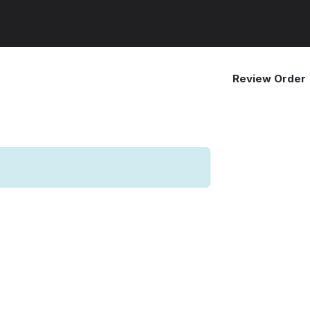
nás
Produkty
Služby
Referencie
Platform
Kontaktuj
Review Order