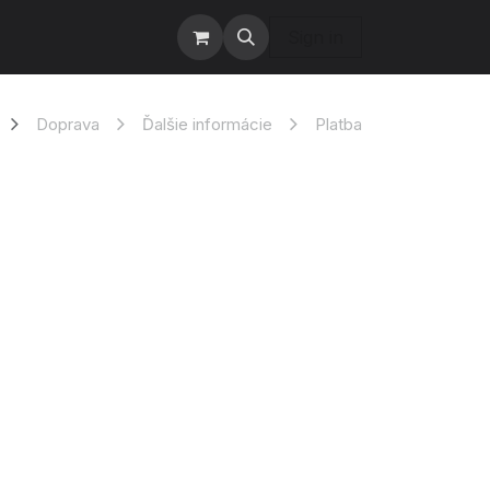
te nás
Servis
Sign in
Doprava
Ďalšie informácie
Platba