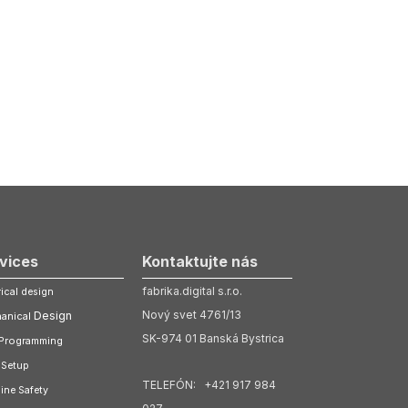
vices
Kontaktujte nás
fabrika.digital s.r.o.
rical design
Nový svet 4761/13
Design
anical
SK-974 01 Banská Bystrica
Programming
 Setup
TELEFÓN: +421 917 984
ine Safety