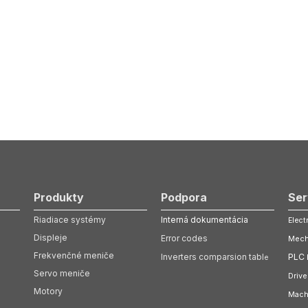
Produkty
Podpora
Ser
Riadiace systémy
Interná dokumentácia
Elect
Displeje
Error codes
Mech
Frekvenčné meniče
Inverters comparsion tabl
PLC
e
Servo meniče
Drive
Motory
Mach